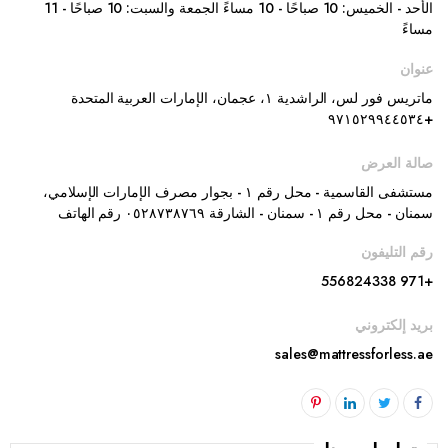
الأحد - الخميس: 10 صباحًا - 10 مساءً الجمعة والسبت: 10 صباحًا - 11
مساءً
عنوان
ماتريس فور لس، الراشدية ١، عجمان، الإمارات العربية المتحدة
+٩٧١٥٢٩٩٤٤٥٣٤
صالة العرض
مستشفى القاسمية - محل رقم ١ - بجوار مصرف الإمارات الإسلامي،
سمنان - محل رقم ١ - سمنان - الشارقة ٠٥٢٨٧٣٨٧٦٩ رقم الهاتف
رقم التليفون
+971 556824338
بريد إلكتروني
sales@mattressforless.ae