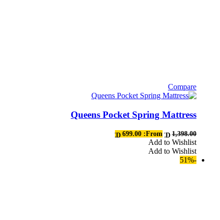
Compare
هناك
العديد
Queens Pocket Spring Mattress
من
الأشكال
المختلفة
699.00
From:
1,398.00
AED
AED
لهذا
Add to Wishlist
Add to Wishlist
المنتج.
-51%
يمكن
اختيار
الخيارات
على
صفحة
المنتج