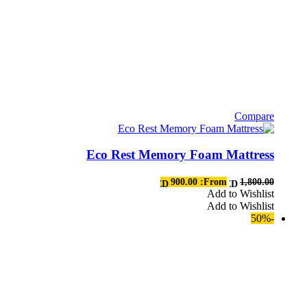
Compare
هناك
العديد
Eco Rest Memory Foam Mattress
من
الأشكال
المختلفة
900.00
From:
1,800.00
AED
AED
لهذا
Add to Wishlist
Add to Wishlist
المنتج.
-50%
يمكن
اختيار
الخيارات
على
صفحة
المنتج