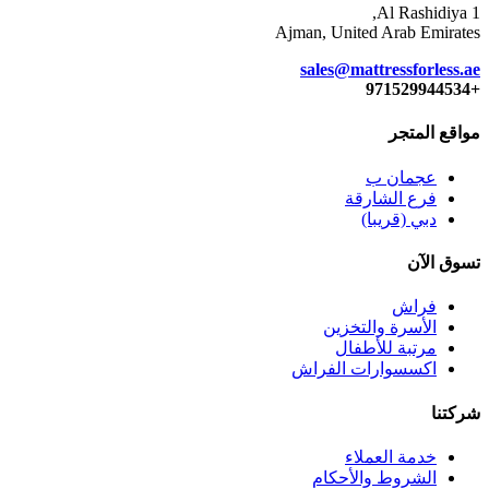
Al Rashidiya 1,
Ajman, United Arab Emirates
sales@mattressforless.ae
+971529944534
مواقع المتجر
عجمان ب
فرع الشارقة
دبي (قريبا)
تسوق الآن
فراش
الأسرة والتخزين
مرتبة للأطفال
اكسسوارات الفراش
شركتنا
خدمة العملاء
الشروط والأحكام