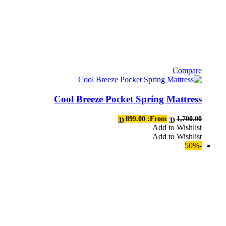
Compare
هناك
العديد
Cool Breeze Pocket Spring Mattress
من
الأشكال
المختلفة
899.00
From:
1,700.00
AED
AED
لهذا
Add to Wishlist
Add to Wishlist
المنتج.
-50%
يمكن
اختيار
الخيارات
على
صفحة
المنتج