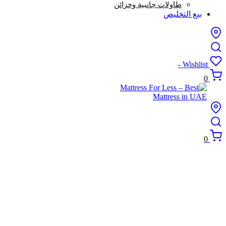
طاولات جانبية وخزائن
بيع التخليص
Wishlist -
0
0