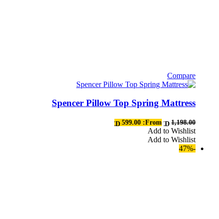
Compare
هناك
العديد
Spencer Pillow Top Spring Mattress
من
الأشكال
المختلفة
599.00
From:
1,198.00
AED
AED
لهذا
Add to Wishlist
Add to Wishlist
المنتج.
-47%
يمكن
اختيار
الخيارات
على
صفحة
المنتج