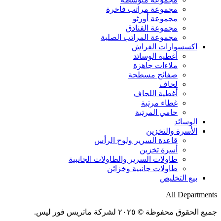
مجموعة مراتب فاخرة
مجموعة أورثو
مجموعة الفنادق
مجموعة المراتب الصلبة
اكسسوارات الفراش
أغطية الوسائد
ملاءات جاهزة
صفائح مسطحة
لحاف
أغطية اللحاف
غطاء مرتبة
حامي المرتبة
الوسائد
الأسرة والتخزين
قاعدة السرير ولوح الرأس
أسرة تخزين
طاولات السرير والطاولات الجانبية
طاولات جانبية وخزائن
بيع التخليص
All Departments
جميع الحقوق محفوظة © ٢٠٢٥ لشركة ماتريس فور ليس.