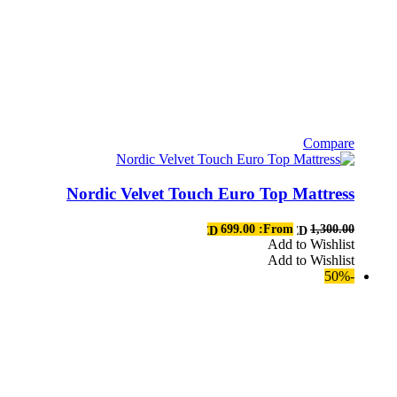
Compare
هناك
العديد
Nordic Velvet Touch Euro Top Mattress
من
الأشكال
المختلفة
699.00
From:
1,300.00
AED
AED
لهذا
Add to Wishlist
Add to Wishlist
المنتج.
-50%
يمكن
اختيار
الخيارات
على
صفحة
المنتج