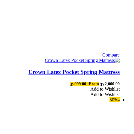
Compare
هناك
العديد
Crown Latex Pocket Spring Mattress
من
الأشكال
المختلفة
999.00
From:
2,000.00
AED
AED
لهذا
Add to Wishlist
Add to Wishlist
المنتج.
-50%
يمكن
اختيار
الخيارات
على
صفحة
المنتج