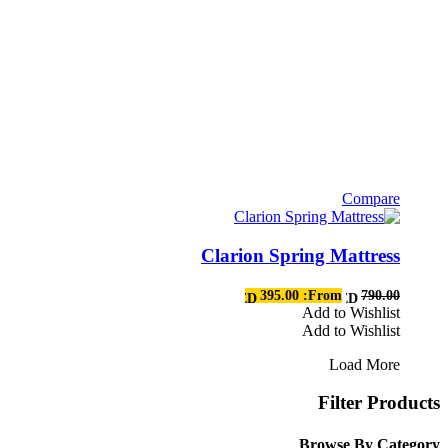
Compare
هناك
العديد
Clarion Spring Mattress
من
الأشكال
المختلفة
395.00
From:
790.00
AED
AED
لهذا
Add to Wishlist
Add to Wishlist
المنتج.
يمكن
Load More
اختيار
الخيارات
Filter Products
على
صفحة
Browse By Category
المنتج