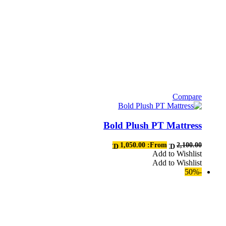
Compare
هناك
العديد
Bold Plush PT Mattress
من
الأشكال
المختلفة
1,050.00
From:
2,100.00
AED
AED
لهذا
Add to Wishlist
Add to Wishlist
المنتج.
-50%
يمكن
اختيار
الخيارات
على
صفحة
المنتج