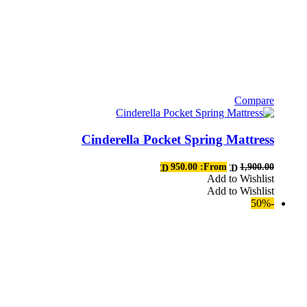
Compare
هناك
العديد
Cinderella Pocket Spring Mattress
من
الأشكال
المختلفة
950.00
From:
1,900.00
AED
AED
لهذا
Add to Wishlist
Add to Wishlist
المنتج.
-50%
يمكن
اختيار
الخيارات
على
صفحة
المنتج