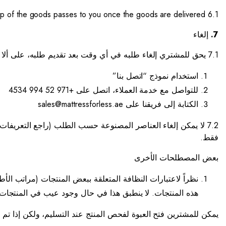
6.1 Responsibility for and ownership of the goods passes to you once the goods are delivered.
7.
إلغاء
7.1 يحق للمشتري إلغاء طلبه في أي وقت بعد تقديم طلبه، على ألا يتجاوز ذلك 48 ساعة من تاريخ التسليم. ويمكن إخطارنا بنية الإلغاء عبر:
استخدام نموذج “اتصل بنا”
للتواصل مع خدمة العملاء، اتصل على +971 52 994 4534
الكتابة إلى فريقنا على sales@mattressforless.ae
7.2 لا يمكن إلغاء العناصر المصنوعة حسب الطلب (راجع التعريفا
فقط.
بعض المصطلحات الأخرى
نظراً لاعتبارات النظافة المتعلقة ببعض المنتجات (مراتب الأ
هذه المنتجات. لا ينطبق هذا في حال وجود عيب في المنتجات ا
يمكن للمشترين فتح العبوة لفحص المنتج عند التسليم، ولكن إذا تم رف