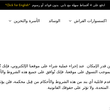
ادفع على 4 أقساط سهلة مع تابي. بدون فوائد أو رسوم.
"Click for English"
اكسسوارات الفراش
الوسائد
الأسرة والتخزين
ب
در الإمكان. عند إجراء عملية شراء على موقعنا الإلكتروني، فإنك ت
 وبموجب التسوق على موقعنا، فإنك تُوافق على جميع هذه الشروط والأ
 عدم قابلية أي بند من هذه الشروط والأحكام من قِبل محكمة، فلن يؤ
لمتحدة، ولا تؤثر على حقوقك القانونية.