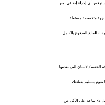
، فسنرفض أي إجراء إضافي، مع
ن جهة متخصصة مستقلة
دنا) المبلغ المدفوع بالكامل.
 الخصم/الائتمان التي تقدمها
5.1 سيتم التسليم إلى عنوان التسليم المحدد في الطلب، ويجب دعم أي تغييرات في عنوان التسليم بأدلة مستندية. يجب عليك إخطارنا قبل 72 ساعة على الأقل من