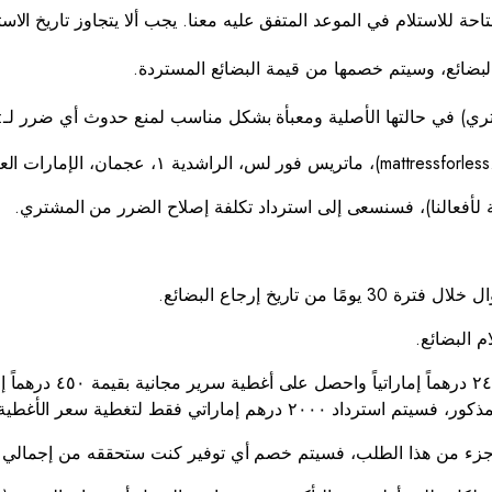
ي الموعد المتفق عليه معنا. يجب ألا يتجاوز تاريخ الاستلام ٢١ يومًا من تاريخ الإل
شتري) في حالتها الأصلية ومعبأة بشكل مناسب لمنع حدوث أي ضرر لـ:
تيجة لأفعالنا)، فسنسعى إلى استرداد تكلفة إصلاح الضرر من المشتري.
8.3 إذا شاركتَ في عرض توفير مرتبط 
 إماراتي فقط لتغطية سعر الأغطية.