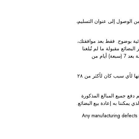
 من الوصول إلى عنوان التسليم،
ائية بوضوح. فقط بعد موافقتك،
لبضائع مقبولة ما لم تُبلغنا
بخلاف ذلك في ذلك الوقت. في حال عدم إخراج البضائع من عبوتها أو عدم توافر فرصة معقولة لفحصها عند الاستلام، تُعتبر البضائع مقبولة بعد 7 (سبعة) أيام من
5.9 سنُخطركم كتابيًا أو شفهيًا فور جاهزية البضائع للتسليم أو الاستلام. في حال عدم استلامكم البضائع في الموعد المُتفق عليه، فلن نُخزّنها لأي سبب كان لأكثر من ٢٨
اء الطلب، ويجب عليكم دفع جميع المبالغ المذكورة
5.11 Any manufacturing defec