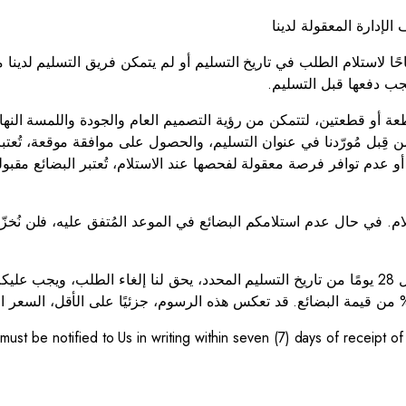
حًا لاستلام الطلب في تاريخ التسليم أو لم يتمكن فريق التسليم لدينا
قطعة أو قطعتين، لتتمكن من رؤية التصميم العام والجودة واللمسة النه
ن قِبل مُورّدنا في عنوان التسليم، والحصول على موافقة موقعة، تُعتبر ا
5.10 في حال عدم سدادكم كامل ثمن البضائع أو عدم استلامها خلال 28 يومًا من تاريخ التسليم المحدد، يحق لنا إلغ
ts must be notified to Us in writing within seven (7) days of receipt o