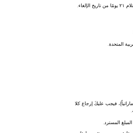
غاء.
(مثلاً، اشترِ سريراً بقيمة ٢٤٥٠ درهماً إماراتياً واحصل على أغطية سرير مجانية بقيمة ٤٥٠ درهماً إماراتياً)، فيجب عليكَ إرجاع كلا