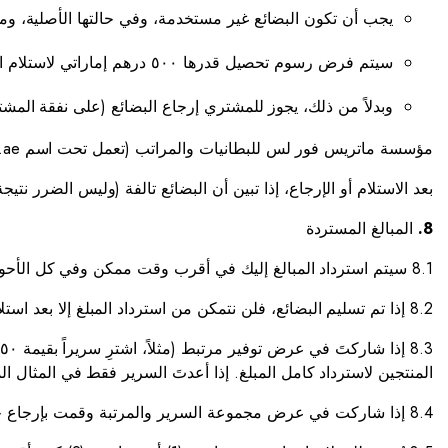
يجب أن تكون البضائع غير مستخدمة، وفي حالتها الأصلية، ومتاحة للاستلام ف
سيتم فرض رسوم تحصيل قدرها ٥٠٠ درهم إماراتي لاستلام البضائع، وسيتم خصمها من قيمة البضائع المستردة.
وبدلاً من ذلك، يجوز للمشتري إرجاع البضائع (على نفقة الم
مؤسسة ماتريس فور لس للبطانيات والمراتب (تعمل تحت اسم mattressforless.ae)، ماتريس فور لس، الراشدية ١، عجمان، الإمارات العربية المتحدة.
بعد الاستلام أو الإرجاع، إذا تبين أن البضائع تالفة (وليس الضرر ن
8.
المبالغ المستردة
8.1 سيتم استرداد المبالغ إليك في أقرب وقت ممكن وفي كل الأحوال خلال فترة 30 يومًا من تاريخ إرجاع البضائع.
8.2 إذا تم تسليم البضائع، فلن نتمكن من استرداد المبلغ إلا بعد استلام البضائع.
المنتجين لاسترداد كامل المبلغ. إذا أعدتَ السرير فقط في المثال المذكور، فسيتم استرداد ٢٠٠٠ درهم
8.4 إذا شاركت في عرض مجموعة السرير والمرتبة وقمت بإرجاع جزء من هذا الطلب، فسيتم خصم أي توفير كنت ستحققه من إجمالي المبلغ المسترد.