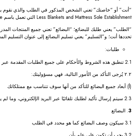
Less Blankets and Mattress Sole Establishment التي تعمل باسم mattressforless.ae
“الطلب” يعني طلبك للبضائع؛ “البضائع” تعني جميع المنتجات الم
تحددها أنت؛ و”التسليم” يعني تسليم البضائع إلى عنوان التسليم ال
طلبات:
2.1 تنطبق هذه الشروط والأحكام على جميع الطلبات المقدمة عبر الإنترنت أو عبر الهاتف فقط
٢.٢ يُرجى التأكد من الأمور التالية، فهي مسؤوليتك:
(أ) أبعاد جميع البضائع للتأكد من أنها سوف تتناسب مع ممتلكاتك
2.3 سيتم إرسال تأكيد لطلبك تلقائيًا عبر البريد الإلكتروني، وما لم يتم إخطارك بخلاف ذلك في غضون 48 ساعة من هذا التأكيد، فسيتم اعتبار الطلب مقبولاً من قبلنا.
3
. البضائع
3.1 سيكون وصف البضائع كما هو محدد في الطلب
3.2 يجب أن تكون على علم بأن