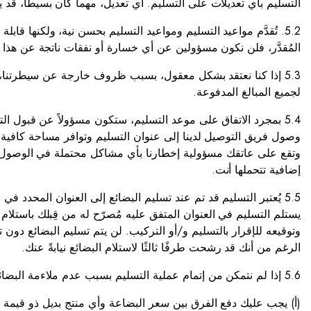
التسليم بأي تعديلات على التسليم. أي تعديل، مهما كان بسيطًا، قد ي
5.2. تُقدَّم مواعيد التسليم ومواعيد التسليم بحسن نية، ولكنها قا
المُقدَّر، فلن نكون مسؤولين عن أي خسارة أو نفقات ناتجة عن هذا ا
5.3 إذا كنا نعتقد بشكل معقول، بسبب ظروف خارجة عن سيطرتنا، أ
لجميع المبالغ المدفوعة.
5.4 بمجرد الاتفاق على موعد التسليم، ستكون مسؤولاً عن قبول 
وصول فريق التوصيل لدينا إلى عنوان التسليم وتوافر مساحة كافية ل
وتقع على عاتقك مسؤولية إخطارنا بأي مشاكل محتملة في الوصول وا
إضافية تتحملها أنت.
5.5 يُعتبر التسليم قد تم عند تسليم البضائع إلى العنوان المحدد 
يستلم التسليم في العنوان المتفق عليه مُصرّح له من قِبلك باست
وتوقيعه للإقرار بالتسليم و/أو التركيب. لن يتم تسليم البضائع دو
الرغم من أنك قد رشحت طرفًا ثالثًا لاستلام البضائع نيابةً عنك.
5.6 إذا لم نتمكن من إتمام عملية التسليم بسبب عدم ملاءمة البضائع للغرفة المطلوبة في عنوان التسليم، يمكنك طلب منتج آخر كبديل للبضائع. في هذه الحالات:
(أ) يجب عليك دفع الفرق بين سعر البضاعة وأي منتج بديل ذو قيمة 