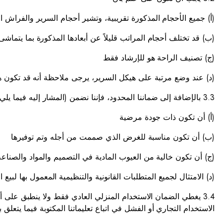
(أ) جميع الأحجام المذكورة تقريبية، وتشير أحجام السرير والفراش
(ب) قد تختلف أحجام المراتب قليلاً عن أبعادها المذكورة بما يتماشى 
(ج) تصنيف الراحة هو للإرشاد فقط
(د) عند وضع مرتبة على هيكل السرير، يرجى ملاحظة أنه قد تكون ه
3.3 بالإضافة إلى ضماننا المحدود، فإننا نضمن (المشار إليه فيما يلي باسم “الضمان”) أنه لمدة 12 شهرًا من تاريخ التسليم، ستظل البضائع
(أ) أن تكون ذات جودة مرضية
(ب) أن تكون مناسبة للغرض الذي صممت من أجله وتم توفيرها
(ج) أن تكون خالية من العيوب المادية في التصميم والمواد والصناعة
(د) الامتثال لجميع المتطلبات القانونية والتنظيمية المعمول بها لبيع 
3.4 يغطي الضمان الاستخدام المنزلي العادي فقط ولا ينطبق على أ
الاستخدام التجاري أو الفشل في اتباع تعليماتنا المكتوبة فيما يتعلق ب