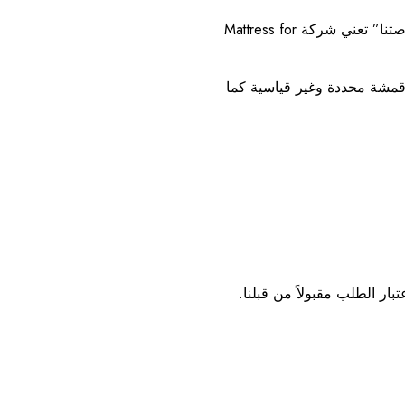
“أنت” أو “خاصتك” تعني الشخص المذكور في الطلب والذي نقوم بتوريد البضائع إليه وفقًا لهذه الشروط والأحكام؛ “نحن” أو “لنا” أو “خاصتنا” تعني شركة Mattress for
قمشة محددة وغير قياسية كما