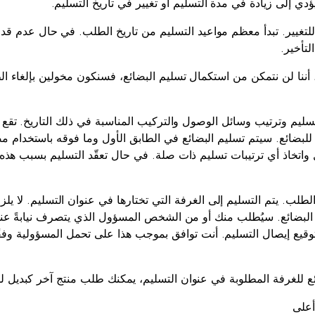
ؤدي إلى زيادة في مدة التسليم أو تغيير في تاريخ التسليم.
بلة للتغيير. تبدأ معظم مواعيد التسليم من تاريخ الطلب. في حال عدم قدرت
لتأخير.
ننا لن نتمكن من استكمال تسليم البضائع، فسنكون مخولين بإلغاء الط
التسليم وترتيب وسائل الوصول والتركيب المناسبة في ذلك التاريخ. ت
لبضائع. سيتم تسليم البضائع في الطابق الأول وما فوقه باستخدام مصا
تخاذ أي ترتيبات تسليم ذات صلة. في حال تعقّد التسليم بسبب هذه ا
في الطلب. يتم التسليم إلى الغرفة التي تختارها في عنوان التسليم. لا ي
لام البضائع. سيُطلب منك أو من الشخص المسؤول الذي يتصرف نيابةً 
ن توقيع إيصال التسليم. أنت توافق بموجب هذا على تحمل المسؤولية وف
أعلى