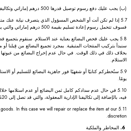
(ب) يجب عليك دفع رسوم توصيل قدرها 500 درهم إماراتي وتكاليف الإدارة المعقولة لدينا
5.7 إذا لم تكن أنت أو الشخص المسؤول الذي يتصرف نيابة عنك متا
فسوف تتحمل رسوم إعادة تسليم بقيمة 500 درهم إماراتي والتي يجب دفعها قبل التسليم.
5.8 يجب عليك فحص البضائع بعناية عند الاستلام. سنقوم بتجميع 
سنبدأ بتركيب المنتجات المتبقية. بمجرد تجميع البضائع من قِبلنا أو م
الاستلام.
يومًا.
فيه، بالإضافة إلى تكاليفنا الإدارية المعقولة، والتي قد تصل إلى 20% من قيمة البضائع. قد تعكس هذه الرسوم، جزئيًا على الأقل، السعر الذي يمكننا به إعادة بيع البضائع.
f goods. In this case we will repair or replace the item at our
discretion.
6.
المخاطر والملكية