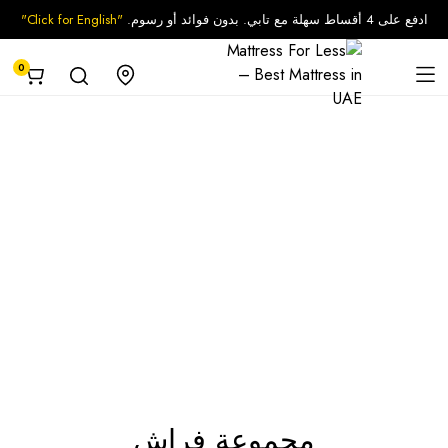
ادفع على 4 أقساط سهلة مع تابي. بدون فوائد أو رسوم.
"Click for English"
0
مجموعة فراش