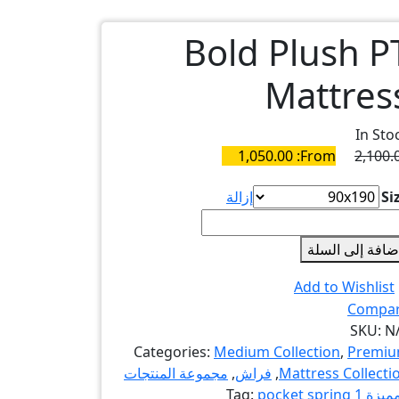
Bold Plush P
Mattres
In Sto
1,050.00
From:
2,100.
Si
إزالة
Bo
Plu
ضافة إلى السلة
Mattre
Add to Wishlist
quanti
Compa
SKU:
N
Categories:
Medium Collection
,
Premi
Mattress Collecti
,
فراش
,
مجموعة المنتجات
ميزة 1
pocket spring
Tag: