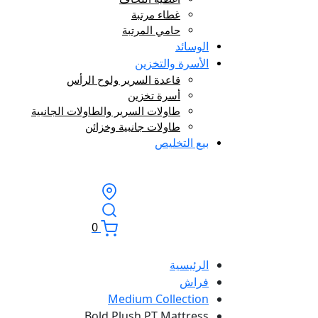
غطاء مرتبة
حامي المرتبة
الوسائد
الأسرة والتخزين
قاعدة السرير ولوح الرأس
أسرة تخزين
طاولات السرير والطاولات الجانبية
طاولات جانبية وخزائن
بيع التخليص
0
الرئيسية
فراش
Medium Collection
Bold Plush PT Mattress