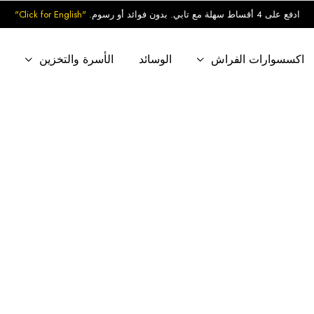
ادفع على 4 أقساط سهلة مع تابي. بدون فوائد أو رسوم.
"Click for English"
اكسسوارات الفراش
الوسائد
الأسرة والتخزين
ب