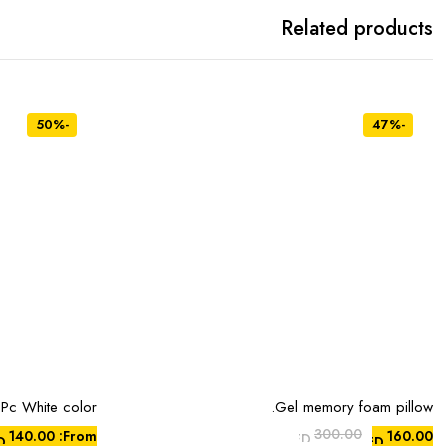
Related products
-50%
-47%
 Pc White color
Gel memory foam pillow.
هناك
إضافة إلى السلة
العديد
300.00
140.00
From:
160.00
AED
D
AED