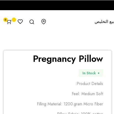
0
يع التخليص
Pregnancy Pillow
In Stock
Product Details:
Feel: Medium Soft
Filling Material: 1200 gram Micro Fiber