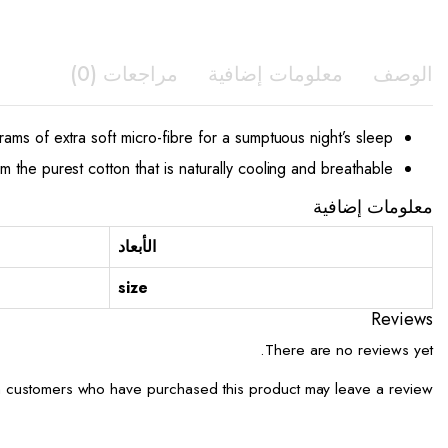
الوصف
معلومات إضافية
مراجعات (0)
rams of extra soft micro-fibre for a sumptuous night’s sleep
m the purest cotton that is naturally cooling and breathable
معلومات إضافية
الأبعاد
size
Reviews
There are no reviews yet.
 customers who have purchased this product may leave a review.