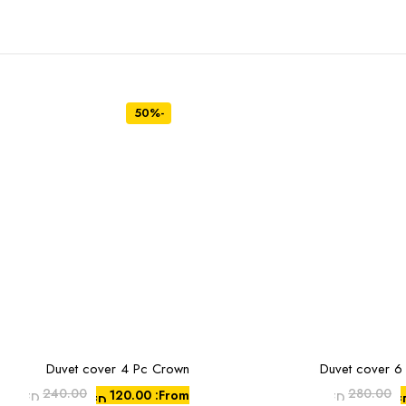
-50%
Duvet cover 4 Pc Crown
Duvet cover 6
هناك
العديد
240.00
280.00
120.00
From:
AED
AED
AED
AE