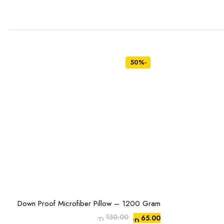
-50%
Down Proof Microfiber Pillow – 1200 Gram
إضافة إلى السلة
130.00
65.00
AED
AED