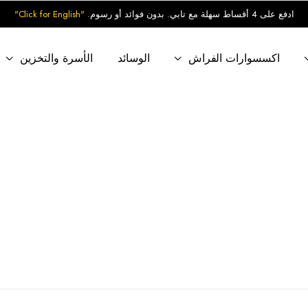
ادفع على 4 أقساط سهلة مع تابي. بدون فوائد أو رسوم.
"Click for English"
اكسسوارات الفراش
الوسائد
الأسرة والتخزين