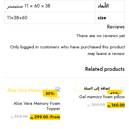
الأبعاد
38 × 60 × 11 سنتيميتر
60×38×11
size
Reviews
There are no reviews yet.
Only logged in customers who have purchased this product
may leave a review.
Related products
إضافة إلى السلة
-50%
-47%
Gel memory foam pillow.
Aloe Vera Memory Foam
هناك
300.00
160.00
AED
AED
Topper
العديد
السعر
السعر
الحالي
الأصلي
598.00
299.00
From:
من
AED
AED
هو:
هو:
الأشكال
AED300.00.
AED160.00.