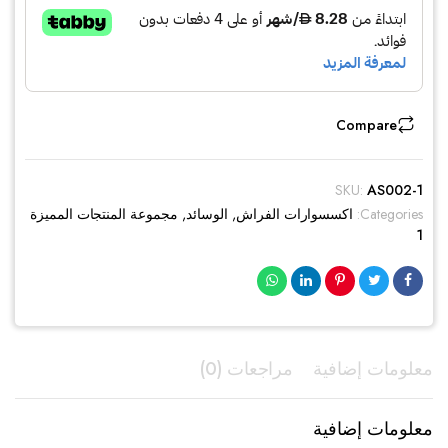
الحالي
الأصلي
هو:
هو:
AED170.00.
AED85.00.
Compare
SKU:
AS002-1
Categories:
اكسسوارات الفراش
,
الوسائد
,
مجموعة المنتجات المميزة
1
معلومات إضافية
مراجعات (0)
معلومات إضافية