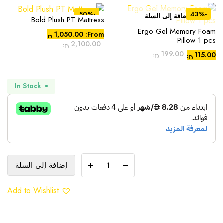
المختلفة
-50%
-43%
لهذا
إضافة إلى السلة
Bold Plush PT Mattress
هناك
المنتج.
Ergo Gel Memory Foam
العديد
1,050.00
From:
AED
يمكن
Pillow 1 pcs
من
2,100.00
AED
اختيار
199.00
115.00
الأشكال
AED
AED
الخيارات
السعر
السعر
المختلفة
الحالي
الأصلي
على
لهذا
هو:
هو:
Compare
Compare
In Stock
صفحة
المنتج.
AED199.00.
AED115.00.
المنتج
يمكن
اختيار
الخيارات
على
صفحة
Bamboo
Compare
Compare
المنتج
إضافة إلى السلة
Organic
Medium
Add to Wishlist
Soft
Pillow
Set
2Pcs