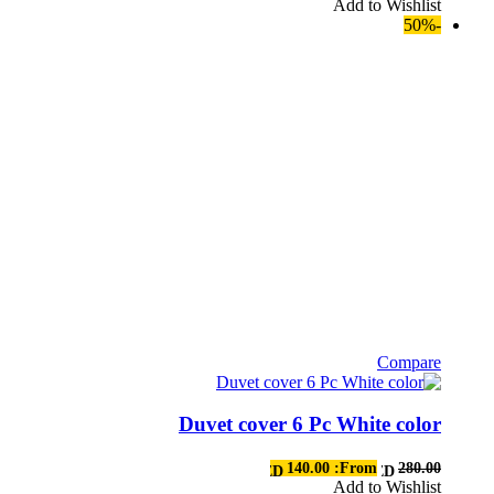
Add to Wishlist
المنتج.
-50%
يمكن
اختيار
الخيارات
على
صفحة
المنتج
Compare
هناك
العديد
Duvet cover 6 Pc White color
من
الأشكال
المختلفة
140.00
From:
280.00
AED
AED
لهذا
Add to Wishlist