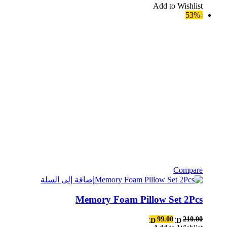
Add to Wishlist
المنتج.
-53%
يمكن
اختيار
الخيارات
على
صفحة
المنتج
Compare
إضافة إلى السلة
Memory Foam Pillow Set 2Pcs
السعر
السعر
99.00
210.00
AED
AED
الأصلي
الحالي