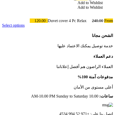
الأصلي
الحالي
Add to Wishlist
هو:
هو:
Add to Wishlist
AED115.00.
AED199.00.
120.00
Duvet cover 4 Pc Relax
240.00
From:
Select options
ًالشحن مجانا
خدمة توصيل يمكنك الاعتماد عليها
دعم العملاء
العملاء الراضون هم أفضل إعلاناتنا
مدفوعات آمنة 100%
أعلى مستوى من الأمان
ساعات:
10.00 AM-10.00 PM Sunday to Saturday
اتصل بنا على: +971 52 994 4534