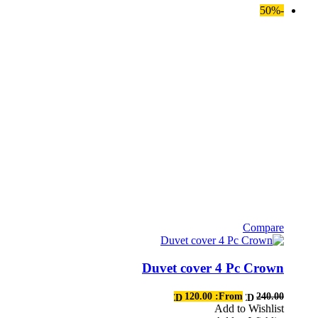
-50%
Compare
هناك
العديد
Duvet cover 4 Pc Crown
من
الأشكال
المختلفة
120.00
From:
240.00
AED
AED
لهذا
Add to Wishlist