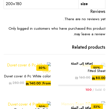
180×200
size
Reviews
There are no reviews yet.
Only logged in customers who have purchased this product
may leave a review.
Related products
إضافة إلى السلة
-50%
-50%
Fitted Sheet
Duvet cover 6 Pc White color
هناك
160.00
80.00
AED
AED
العديد
السعر
السعر
280.00
140.00
From:
AED
AED
الحالي
الأصلي
من
100
Sold: 0 /
هو:
هو:
الأشكال
AED160.00.
AED80.00.
المختلفة
لهذا
-50%
-53%
إضافة إلى السلة